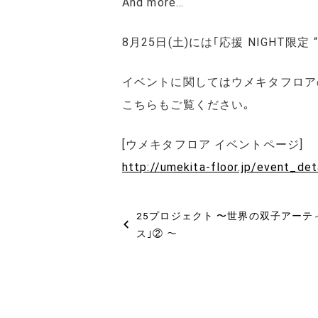
And more…
8月25日(土)には｢応援 NIGHT限定 “FL
イベントに関してはウメキタフロア
こちらもご覧ください｡
[ウメキタフロア イベントページ]
http://umekita-floor.jp/event_det
投
25プロジェクト 〜世界の双子アーテ
稿
ス｣② 〜
ナ
ビ
ゲ