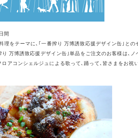
4日間
各国の料理をテーマに､｢一番搾り 万博誘致応援デザイン缶｣と
｢一番搾り 万博誘致応援デザイン缶｣単品をご注文のお客様は
フロアコンシェルジュによる歌って､踊って､皆さまをお祝いする｢