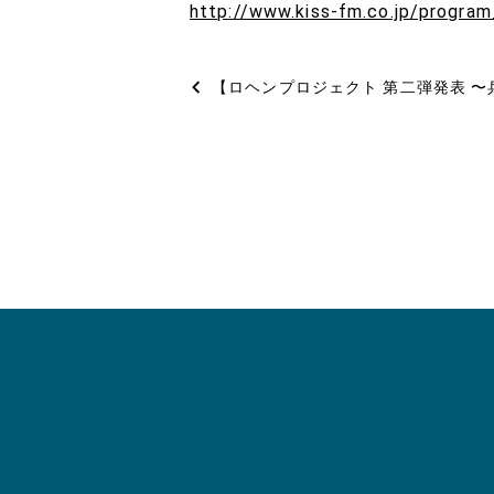
http://www.kiss-fm.co.jp/progra
投
【ロヘンプロジェクト 第二弾発表 
稿
ナ
ビ
ゲ
ー
シ
ョ
ン