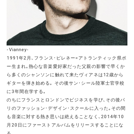
-Vianney-
1991年2月､フランス･ピレネー=アトランティック県ポ
ー生まれ｡熱心な音楽愛好家だった父親の影響で早くか
ら多くのシャンソンに触れて来たヴィアネは12歳から
ギターを弾き始める｡ その後サン･シール陸軍士官学校
に3年間在学する｡
のちにフランスとロンドンでビジネスを学び､その後パ
リのファッション･デザイン･スクールに入った｡その間
も音楽に対する熱き思いは絶えることなく､2014年10
月20日にファーストアルバムをリリースすることにな
る｡