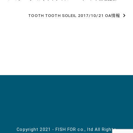
稿
TOOTH TOOTH SOLEIL 2017/10/21 OA情報
ナ
ビ
ゲ
ー
シ
ョ
ン
Copyright 2021 - FISH FOR co., ltd All Rights