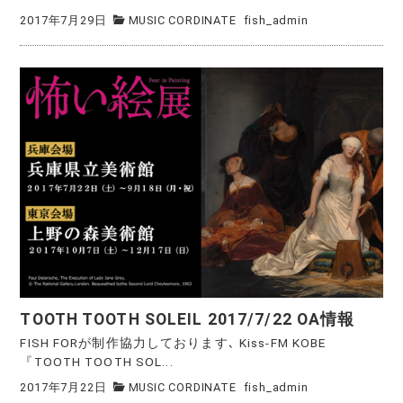
2017年7月29日
MUSIC CORDINATE
fish_admin
TOOTH TOOTH SOLEIL 2017/7/22 OA情報
FISH FORが制作協力しております､ Kiss-FM KOBE
『TOOTH TOOTH SOL...
2017年7月22日
MUSIC CORDINATE
fish_admin