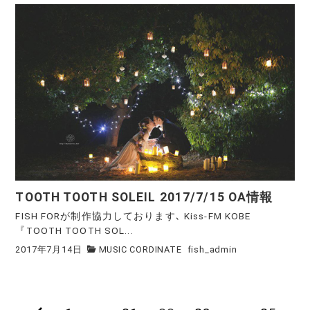
TOOTH TOOTH SOLEIL 2017/7/15 OA情報
FISH FORが制作協力しております､ Kiss-FM KOBE
『TOOTH TOOTH SOL...
2017年7月14日
MUSIC CORDINATE
fish_admin