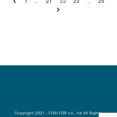
前
1
…
21
22
23
…
25
投
の
次
稿
ペ
の
ー
ペ
の
ジ
ー
ペ
ジ
ー
ジ
送
り
Copyright 2021 - FISH FOR co., ltd All Rights