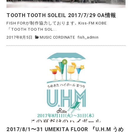
TOOTH TOOTH SOLEIL 2017/7/29 OA情報
FISH FORが制作協力しております､ Kiss-FM KOBE
『TOOTH TOOTH SOL...
2017年8月5日
MUSIC CORDINATE
fish_admin
2017/8/1〜31 UMEKITA FLOOR 『U.H.M うめ