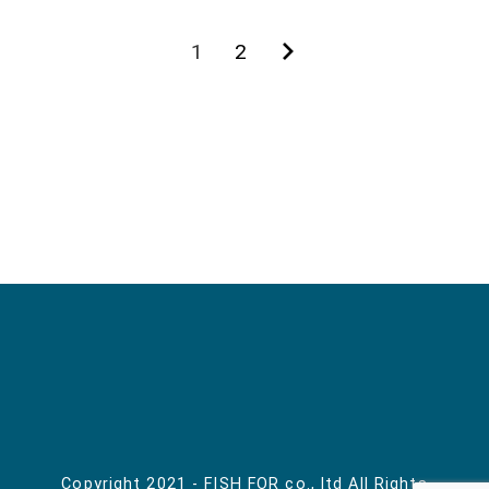
1
2
次
投
の
稿
ペ
ー
の
ジ
ペ
ー
ジ
送
り
Copyright 2021 - FISH FOR co., ltd All Rights